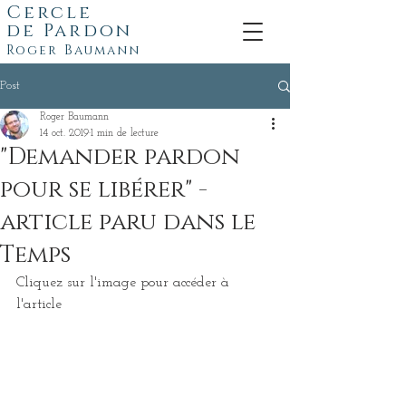
Cercle
de
Pardon
Roger Baumann
Post
Roger Baumann
14 oct. 2019
1 min de lecture
"Demander pardon
pour se libérer" -
article paru dans le
Temps
Cliquez sur l'image pour accéder à 
l'article