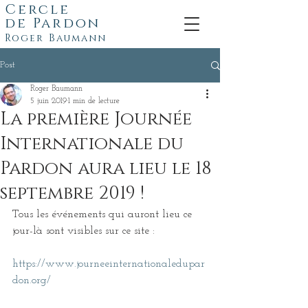
Cercle
de
Pardon
Roger Baumann
Post
Roger Baumann
5 juin 2019
1 min de lecture
La première Journée
Internationale du
Pardon aura lieu le 18
septembre 2019 !
Tous les événements qui auront lieu ce 
jour-là sont visibles sur ce site :
https://www.journeeinternationaledupar
don.org/