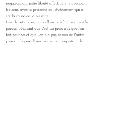
réappropriant notre liberté affective et en coupant 
les liens avec la personne ou l'événement qui a 
Lors de cet atelier, nous allons redéfinir ce qu'est le 
pardon, réalisant que c'est un processus que l'on 
fait pour soi et que l'on n'a pas besoin de l'autre 
pour qu'il opère. Il sera également important de 
dire que le pardon n'est pas cautionner, ni oublier, 
ni se réconcilier, et qu'il est possible d'arriver à 
C'est un travail intérieur, et vous n'aurez pas 
besoin de partager…
Afficher plus
Partager cet événement