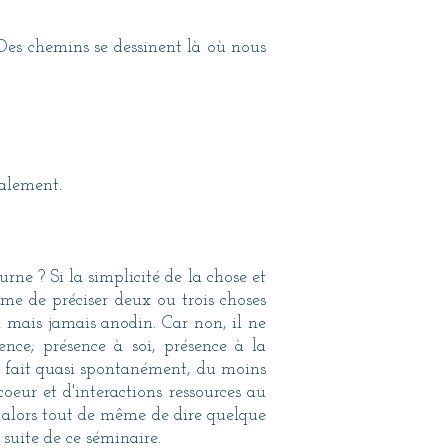
 Des chemins se dessinent là où nous
alement.
rne ? Si la simplicité de la chose et
me de préciser deux ou trois choses
al mais jamais anodin. Car non, il ne
ence; présence à soi, présence à la
se fait quasi spontanément, du moins
oeur et d'interactions ressources au
s alors tout de même de dire quelque
suite de ce séminaire.