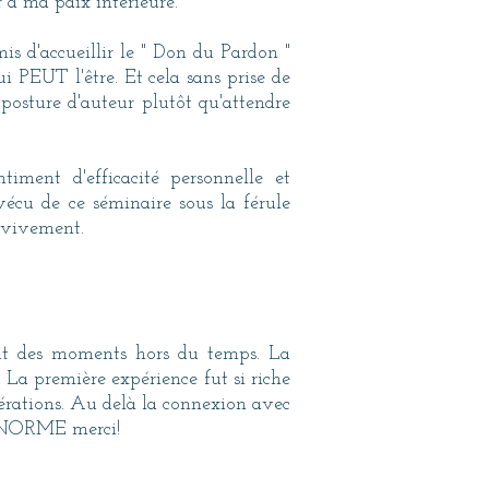
r à ma paix intérieure.
s d'accueillir le " Don du Pardon "
i PEUT l'être. Et cela sans prise de
 posture d'auteur plutôt qu'attendre
iment d'efficacité personnelle et
 vécu de ce séminaire sous la férule
 vivement.
fut des moments hors du temps. La
 La première expérience fut si riche
libérations. Au delà la connexion avec
 ENORME merci!