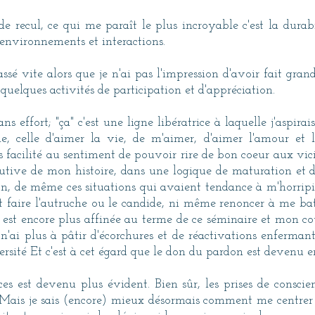
 recul, ce qui me paraît le plus incroyable c'est la durabi
environnements et interactions.
ssé vite alors que je n'ai pas l'impression d'avoir fait gra
quelques activités de participation et d'appréciation.
ans effort; "ça" c'est une ligne libératrice à laquelle j'aspir
, celle d'aimer la vie, de m'aimer, d'aimer l'amour et 
ès facilité au sentiment de pouvoir rire de bon coeur aux vici
tutive de mon histoire, dans une logique de maturation et 
on, de même ces situations qui avaient tendance à m'horripile
t faire l'autruche ou le candide, ni même renoncer à me ba
é est encore plus affinée au terme de ce séminaire et mon co
 n'ai plus à pâtir d'écorchures et de réactivations enfermant
dversité Et c'est à cet égard que le don du pardon est devenu 
ances est devenu plus évident. Bien sûr, les prises de cons
à. Mais je sais (encore) mieux désormais comment me centrer p