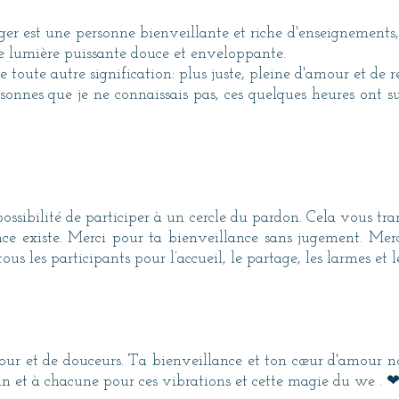
er est une personne bienveillante et riche d'enseignements
ne lumière puissante douce et enveloppante.
 toute autre signification: plus juste, pleine d'amour et de r
nnes que je ne connaissais pas, ces quelques heures ont s
possibilité de participer à un cercle du pardon. Cela vous t
ence existe. Merci pour ta bienveillance sans jugement. Mer
s les participants pour l’accueil, le partage, les larmes et le
our et de douceurs. Ta bienveillance et ton cœur d'amour n
n et à chacune pour ces vibrations et cette magie du we . 