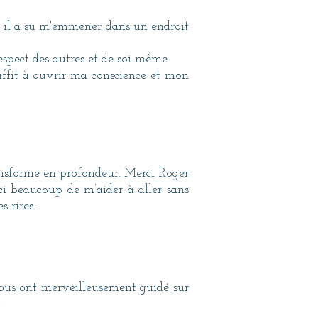
, il a su m'emmener dans un endroit
espect des autres et de soi même.
uffit à ouvrir ma conscience et mon
ransforme en profondeur. Merci Roger
ci beaucoup de m’aider à aller sans
s rires.
ous ont merveilleusement guidé sur
❤