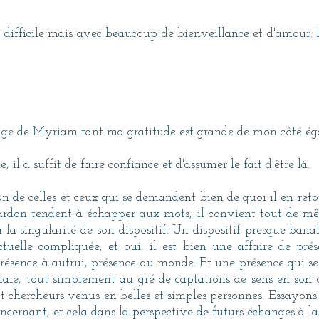
z difficile mais avec beaucoup de bienveillance et d'amour.
nage de Myriam tant ma gratitude est grande de mon côté ég
il a suffit de faire confiance et d'assumer le fait d'être là.
ion de celles et ceux qui se demandent bien de quoi il en retou
ardon tendent à échapper aux mots, il convient tout de mê
t à la singularité de son dispositif. Un dispositif presque ban
tuelle compliquée, et oui, il est bien une affaire de prés
, présence à autrui, présence au monde. Et une présence qui 
nale, tout simplement au gré de captations de sens en son c
 et chercheurs venus en belles et simples personnes. Essayon
cernant, et cela dans la perspective de futurs échanges à la 