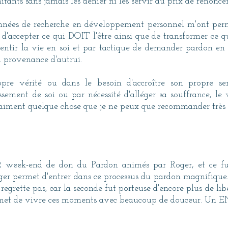
itants sans jamais les dénier ni les servir au prix de renonce
années de recherche en développement personnel m'ont permi
'accepter ce qui DOIT l'être ainsi que de transformer ce qu
de sentir la vie en soi et par tactique de demander pardon en
n provenance d'autrui.
re vérité ou dans le besoin d'accroître son propre sent
sement de soi ou par nécessité d'alléger sa souffrance, le
vraiment quelque chose que je ne peux que recommander très
à 2 week-end de don du Pardon animés par Roger, et ce 
oger permet d'entrer dans ce processus du pardon magnifique.
le regrette pas, car la seconde fut porteuse d'encore plus de 
permet de vivre ces moments avec beaucoup de douceur. Un