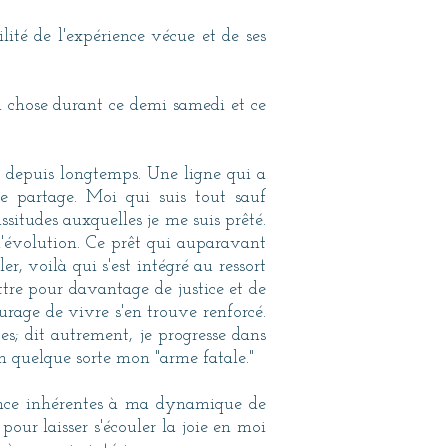
lité de l'expérience vécue et de ses
nd chose durant ce demi samedi et ce
ais depuis longtemps. Une ligne qui a
le partage. Moi qui suis tout sauf
ssitudes auxquelles je me suis prêté.
d'évolution. Ce prêt qui auparavant
r, voilà qui s'est intégré au ressort
ttre pour davantage de justice et de
urage de vivre s'en trouve renforcé.
es; dit autrement, je progresse dans
en quelque sorte mon "arme fatale."
cience inhérentes à ma dynamique de
our laisser s'écouler la joie en moi