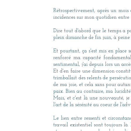
Rétrospectivement, après un mois de
incidences sur mon quotidien entre 
Dire tout d'abord que le temps a pa
plein dimanche de fin juin, à peine 
Et pourtant, ça s'est mis en place s
renforcé ma capacité fondamentale
sentimental, j'ai depuis lors un acc
Et d'en faire une dimension consti
trimballait des relents de persécuti
de ma joie, et cela sans pour autan
paix. Bien au contraire, ma lucidit
Mais, et c'est là une nouveauté, je
l'art de la sérénité au coeur de l'a
Le lien entre ressenti et circonst
travail existentiel sont toujours l