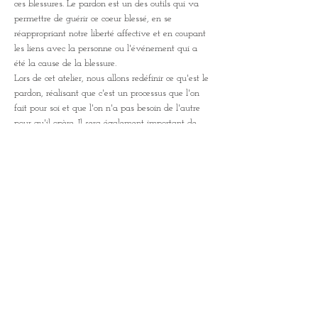
ces blessures. Le pardon est un des outils qui va 
permettre de guérir ce coeur blessé, en se 
réappropriant notre liberté affective et en coupant 
les liens avec la personne ou l'événement qui a 
été la cause de la blessure.
Lors de cet atelier, nous allons redéfinir ce qu'est le 
pardon, réalisant que c'est un processus que l'on 
fait pour soi et que l'on n'a pas besoin de l'autre 
pour qu'il opère. Il sera également important de 
dire que le pardon n'est pas cautionner, ni oublier, 
ni se réconcilier, et qu'il est possible d'arriver à 
cette libération sans culpabilisation ni humiliation.
C'est un travail intérieur, et vous n'aurez pas 
besoin de partager…
Afficher plus
Partager cet événement