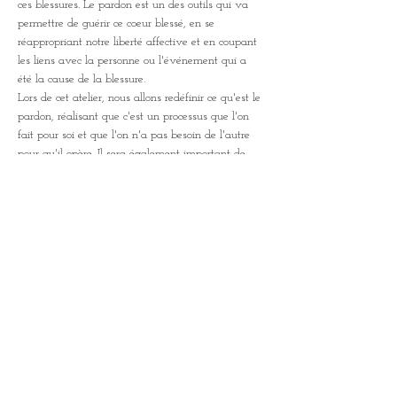
ces blessures. Le pardon est un des outils qui va 
permettre de guérir ce coeur blessé, en se 
réappropriant notre liberté affective et en coupant 
les liens avec la personne ou l'événement qui a 
été la cause de la blessure.
Lors de cet atelier, nous allons redéfinir ce qu'est le 
pardon, réalisant que c'est un processus que l'on 
fait pour soi et que l'on n'a pas besoin de l'autre 
pour qu'il opère. Il sera également important de 
dire que le pardon n'est pas cautionner, ni oublier, 
ni se réconcilier, et qu'il est possible d'arriver à 
cette libération sans culpabilisation ni humiliation.
C'est un travail intérieur, et vous n'aurez pas 
besoin de partager…
Afficher plus
Partager cet événement