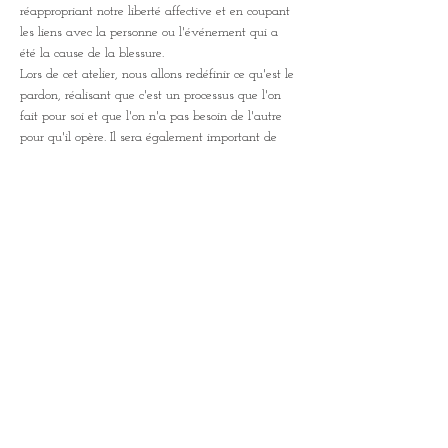
réappropriant notre liberté affective et en coupant 
les liens avec la personne ou l'événement qui a 
été la cause de la blessure.
Lors de cet atelier, nous allons redéfinir ce qu'est le 
pardon, réalisant que c'est un processus que l'on 
fait pour soi et que l'on n'a pas besoin de l'autre 
pour qu'il opère. Il sera également important de 
dire que le pardon n'est pas cautionner, ni oublier, 
ni se réconcilier, et qu'il est possible d'arriver à 
cette libération sans culpabilisation ni humiliation.
C'est un travail intérieur, et vous n'aurez pas 
besoin de partager…
Afficher plus
Partager cet événement