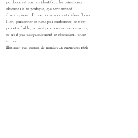
pardon n’est pas, en identifiant les principaux 
obstacles à sa pratique, qui sont autant 
d’amalgames, d’incompréhensions et d’idées floues. 
Non, pardonner ce n’est pas cautionner, ce n’est 
pas être faible, ce n’est pas réservé aux croyants, 
ce n’est pas obligatoirement se réconcilier… entre 
Illustrant son propos de nombreux exemples réels, 
y compris de quelques grands témoins du pardon, 
il nous proposera aussi divers outils pour cheminer 
vers cette « guérison des blessures » du cœur qui 
est le grand chantier du XXIe siècle, pour nous 
acheminer vers le monde…
Afficher plus
Partager cet événement