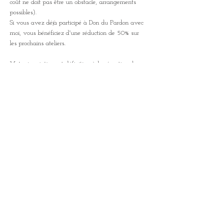
coût ne doit pas être un obstacle, arrangements 
possibles).
Si vous avez déjà participé à Don du Pardon avec 
moi, vous bénéficiez d'une réduction de 50% sur 
les prochains ateliers.
Votre inscription est définitive à la réception de ce 
montant.
Merci de verser la somme sur le compte suivant:
Afficher plus
Partager cet événement