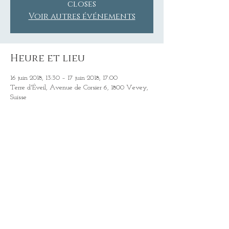
closes
Voir autres événements
Heure et lieu
16 juin 2018, 13:30 – 17 juin 2018, 17:00
Terre d'Éveil, Avenue de Corsier 6, 1800 Vevey,
Suisse
Partager cet événement
Partager
©
RiVIERA CRÉATION
| Roger Baumann - tous