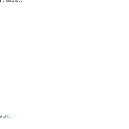
ts possibles)
tialité