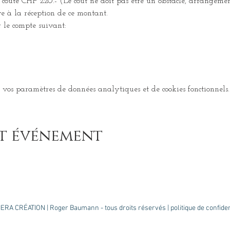
r coûte CHF 220.- (Le coût ne doit pas être un obstacle, arrangemen
ve à la réception de ce montant.
 le compte suivant:
vos paramètres de données analytiques et de cookies fonctionnels.
et événement
IERA CRÉATION
| Roger Baumann - tous droits réservés |
politique de confiden