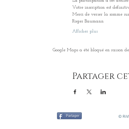
La participation à cet atelie
Votre inscription est définiti
Merci de verser la somme sur
Roger Baumann
Afficher plus
Google Maps a été bloqué en raison de 
Partager c
Partager
©
RiV