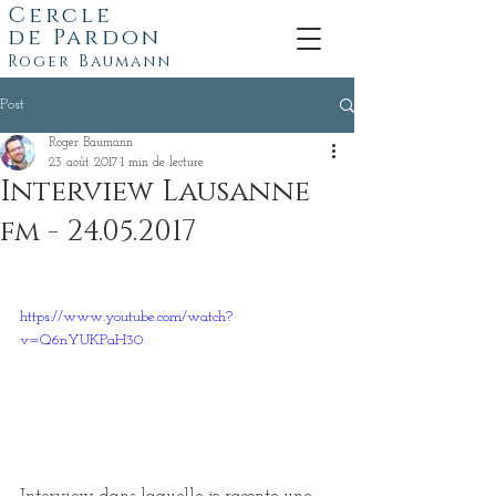
Cercle
de
Pardon
Roger Baumann
Post
Roger Baumann
23 août 2017
1 min de lecture
Interview Lausanne
fm - 24.05.2017
https://www.youtube.com/watch?
v=Q6nYUKPaH30
Interview dans laquelle je raconte une 